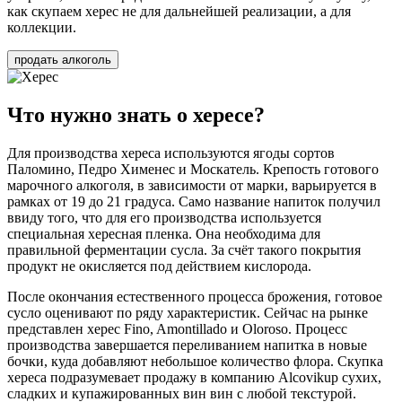
как скупаем херес не для дальнейшей реализации, а для
коллекции.
продать алкоголь
Что нужно знать о хересе?
Для производства хереса используются ягоды сортов
Паломино, Педро Хименес и Москатель. Крепость готового
марочного алкоголя, в зависимости от марки, варьируется в
рамках от 19 до 21 градуса. Само название напиток получил
ввиду того, что для его производства используется
специальная хересная пленка. Она необходима для
правильной ферментации сусла. За счёт такого покрытия
продукт не окисляется под действием кислорода.
После окончания естественного процесса брожения, готовое
сусло оценивают по ряду характеристик. Сейчас на рынке
представлен херес Fino, Amontillado и Oloroso. Процесс
производства завершается переливанием напитка в новые
бочки, куда добавляют небольшое количество флора. Скупка
хереса подразумевает продажу в компанию Alcovikup сухих,
сладких и купажированных вин вин с любой текстурой.