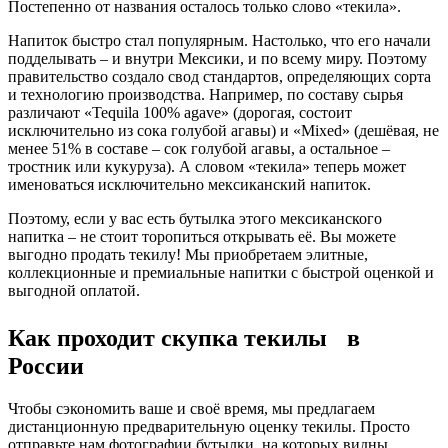
Постепенно от названия осталось только слово «текила».
Напиток быстро стал популярным. Настолько, что его начали
подделывать – и внутри Мексики, и по всему миру. Поэтому
правительство создало свод стандартов, определяющих сорта
и технологию производства. Например, по составу сырья
различают «Tequila 100% agave» (дорогая, состоит
исключительно из сока голубой агавы) и «Mixed» (дешёвая, не
менее 51% в составе – сок голубой агавы, а остальное –
тростник или кукуруза). А словом «текила» теперь может
именоваться исключительно мексиканский напиток.
Поэтому, если у вас есть бутылка этого мексиканского
напитка – не стоит торопиться открывать её. Вы можете
выгодно продать текилу! Мы приобретаем элитные,
коллекционные и премиальные напитки с быстрой оценкой и
выгодной оплатой.
Как проходит скупка текилы в
России
Чтобы сэкономить ваше и своё время, мы предлагаем
дистанционную предварительную оценку текилы. Просто
отправьте нам фотографии бутылки, на которых видны