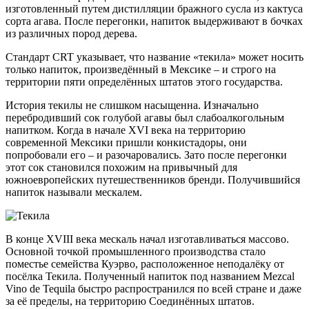
изготовленный путем дистилляции бражного сусла из кактуса
сорта агава. После перегонки, напиток выдерживают в бочках
из различных пород дерева.
Стандарт CRT указывает, что название «текила» может носить
только напиток, произведённый в Мексике – и строго на
территории пяти определённых штатов этого государства.
История текилы не слишком насыщенна. Изначально
перебродивший сок голубой агавы был слабоалкогольным
напитком. Когда в начале XVI века на территорию
современной Мексики пришли конкистадоры, они
попробовали его – и разочаровались. Зато после перегонки
этот сок становился похожим на привычный для
южноевропейских путешественников бренди. Получившийся
напиток называли мескалем.
В конце XVIII века мескаль начал изготавливаться массово.
Основной точкой промышленного производства стало
поместье семейства Куэрво, расположенное неподалёку от
посёлка Текила. Полученный напиток под названием Mezcal
Vino de Tequila быстро распространился по всей стране и даже
за её пределы, на территорию Соединённых штатов.